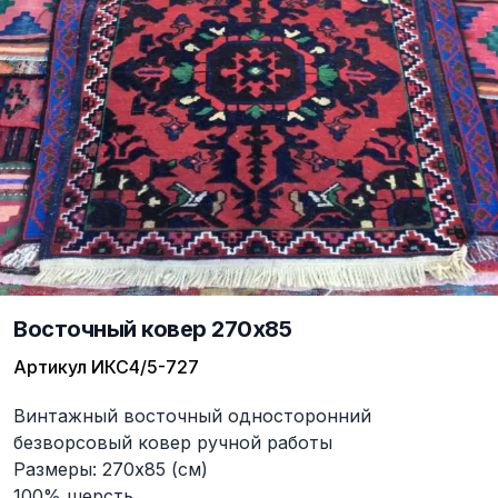
Восточный ковер 270x85
Артикул
ИКС4/5-727
Описание
Винтажный восточный односторонний
безворсовый ковер ручной работы
Размеры: 270x85 (см)
100% шерсть