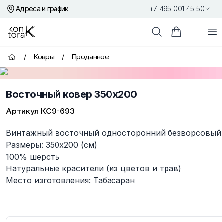
Адреса и график
+7-495-001-45-50
Контора К
От
Поиск
Корзина пок
/
Ковры
/
Проданное
Главная страница
Восточный ковер 350x200
Артикул
КС9-693
Описание
Винтажный восточный односторонний безворсовый 
Размеры: 350x200 (см)
100% шерсть
Натуральные красители (из цветов и трав)
Место изготовления: Табасаран