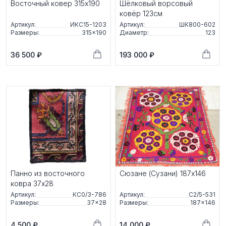
Восточный ковер 315x190
Шёлковый ворсовый
ковёр 123см
Артикул:
ИКС15-1203
Артикул:
ШК800-602
Размеры:
315×190
Диаметр:
123
36 500 ₽
193 000 ₽
Панно из восточного
Сюзане (Сузани) 187x146
ковра 37х28
Артикул:
КС0/3-786
Артикул:
С2/5-531
Размеры:
37×28
Размеры:
187×146
4 500 ₽
14 000 ₽