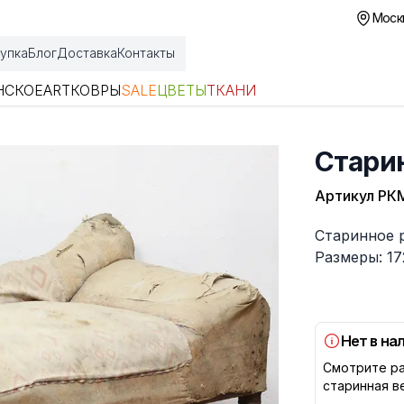
Москв
упка
Блог
Доставка
Контакты
НСКОЕ
ART
КОВРЫ
SALE
ЦВЕТЫ
ТКАНИ
Стари
Артикул
РК
Описание
Старинное 
Размеры: 17
Нет в на
Смотрите ра
старинная в