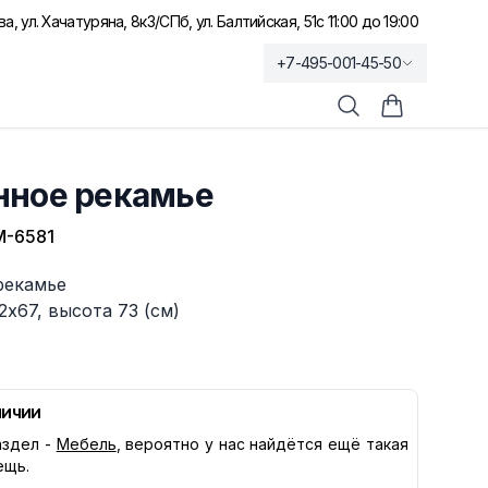
а, ул. Хачатуряна, 8к3
/
СПб, ул. Балтийская, 51
с 11:00 до 19:00
+7-495-001-45-50
Поиск
Корзина по
нное рекамье
М-6581
рекамье
2х67, высота 73 (см)
личии
здел -
Мебель
, вероятно у нас найдётся ещё такая
ещь.