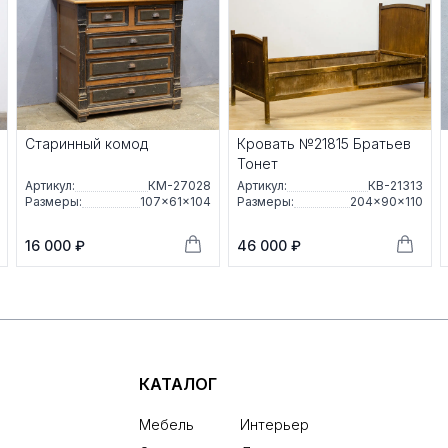
Старинный комод
Кровать №21815 Братьев
Тонет
Артикул:
КМ-27028
Артикул:
КВ-21313
Размеры:
107×61×104
Размеры:
204×90×110
16 000 ₽
46 000 ₽
КАТАЛОГ
Мебель
Интерьер