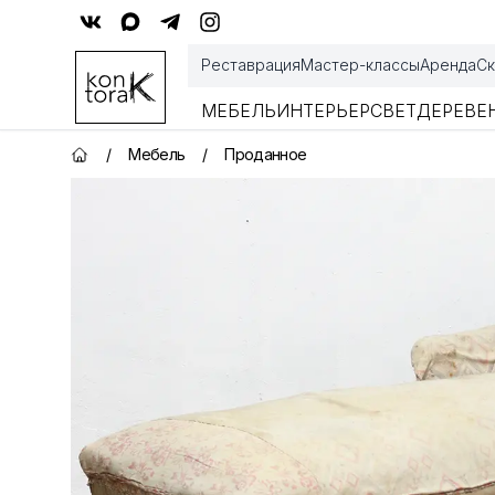
Контора К
Реставрация
Мастер-классы
Аренда
Ск
МЕБЕЛЬ
ИНТЕРЬЕР
СВЕТ
ДЕРЕВЕ
/
Мебель
/
Проданное
Главная страница