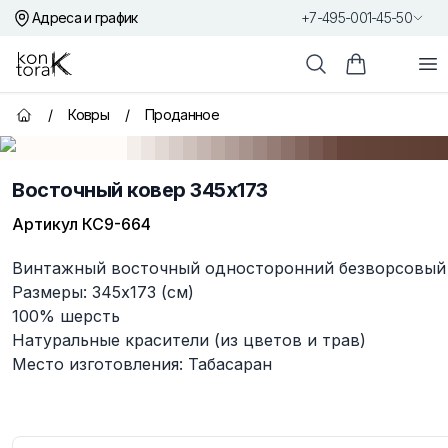
Адреса и график
+7-495-001-45-50
Контора К
От
Поиск
Корзина пок
/
Ковры
/
Проданное
Главная страница
Восточный ковер 345x173
Артикул
КС9-664
Описание
Винтажный восточный односторонний безворсовый 
Размеры: 345x173 (см)
100% шерсть
Натуральные красители (из цветов и трав)
Место изготовления: Табасаран