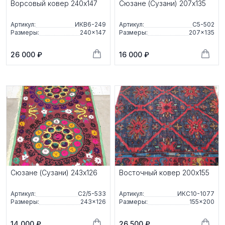
Ворсовый ковер 240x147
Сюзане (Сузани) 207x135
Артикул:
ИКВ6-249
Артикул:
С5-502
Размеры:
240×147
Размеры:
207×135
26 000 ₽
16 000 ₽
Сюзане (Сузани) 243x126
Восточный ковер 200x155
Артикул:
С2/5-533
Артикул:
ИКС10-1077
Размеры:
243×126
Размеры:
155×200
14 000 ₽
26 500 ₽