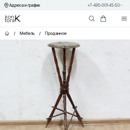
Адреса и график
+7-495-001-45-50
Контора К
От
Поиск
Корзина пок
/
Мебель
/
Проданное
Главная страница