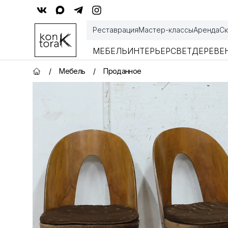
Контора К
Реставрация
Мастер-классы
Аренда
Ск
МЕБЕЛЬ
ИНТЕРЬЕР
СВЕТ
ДЕРЕВЕ
/
Мебель
/
Проданное
Главная страница