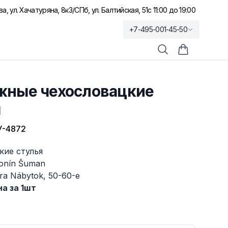
а, ул. Хачатуряна, 8к3
/
СПб, ул. Балтийская, 51
с 11:00 до 19:00
+7-495-001-45-50
Поиск
Корзина по
жные чехословацкие
я
У-4872
кие стулья
onín Šuman
ra Nábytok, 50-60-е
а за 1шт