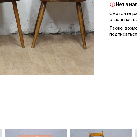
Нет в на
Смотрите ра
старинная в
Также возмо
подписатьс