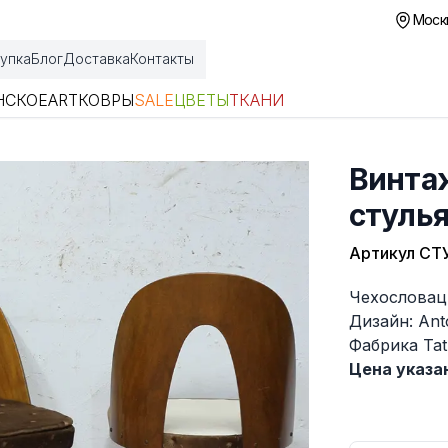
Москв
упка
Блог
Доставка
Контакты
НСКОЕ
ART
КОВРЫ
SALE
ЦВЕТЫ
ТКАНИ
Винта
стуль
Артикул
СТ
Описание
Чехословац
Дизайн: Ant
Фабрика Tat
Цена указан