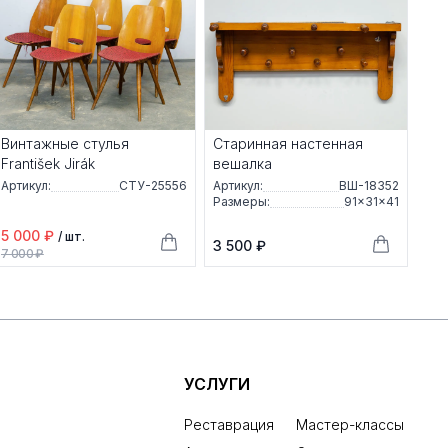
Винтажные стулья
Старинная настенная
František Jirák
вешалка
Артикул:
СТУ-25556
Артикул:
ВШ-18352
Размеры:
91×31×41
5 000 ₽
/ шт.
3 500 ₽
7 000 ₽
УСЛУГИ
Реставрация
Мастер-классы