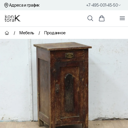
Адреса и график
+7-495-001-45-50
Контора К
От
Поиск
Корзина пок
/
Мебель
/
Проданное
Главная страница