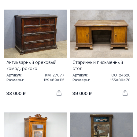
Антикварный ореховый
Старинный письменный
комод, рококо
стол
Артикул:
КМ-27077
Артикул:
СО-24620
Размеры:
129×69×115
Размеры:
155×80×78
38 000 ₽
39 000 ₽