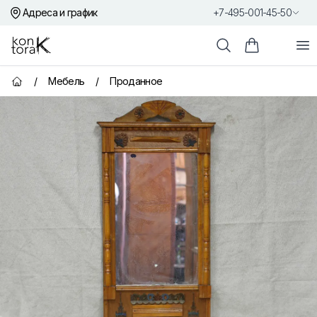
Адреса и график
+7-495-001-45-50
Контора К
От
Поиск
Корзина пок
/
Мебель
/
Проданное
Главная страница