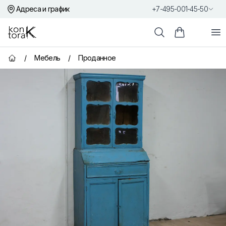
Адреса и график
+7-495-001-45-50
Контора К
От
Поиск
Корзина пок
/
Мебель
/
Проданное
Главная страница