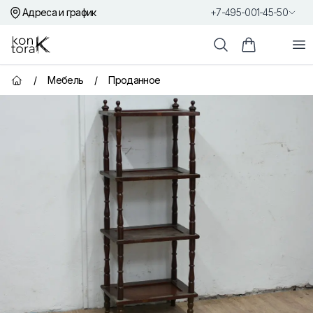
Адреса и график
+7-495-001-45-50
Контора К
От
Поиск
Корзина пок
/
Мебель
/
Проданное
Главная страница