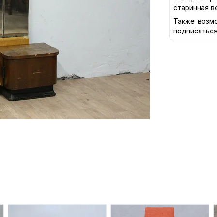
старинная в
Также возмо
подписатьс