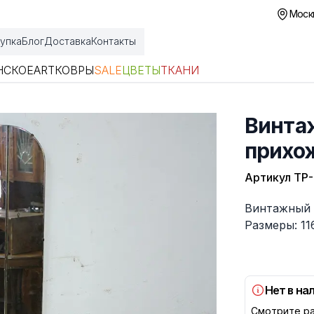
Москв
упка
Блог
Доставка
Контакты
НСКОЕ
ART
КОВРЫ
SALE
ЦВЕТЫ
ТКАНИ
Винта
прихо
Артикул
ТР-
Описание
Винтажный 
Размеры: 11
Нет в на
Смотрите ра