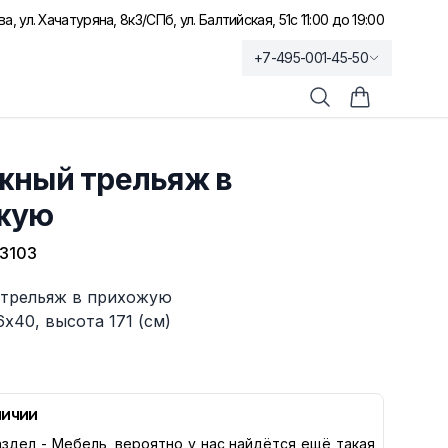
а, ул. Хачатуряна, 8к3
/
СПб, ул. Балтийская, 51
с 11:00 до 19:00
+7-495-001-45-50
Поиск
Корзина по
жный трельяж в
жую
3103
трельяж в прихожую
6х40, высота 171 (см)
личии
здел -
Мебель
, вероятно у нас найдётся ещё такая