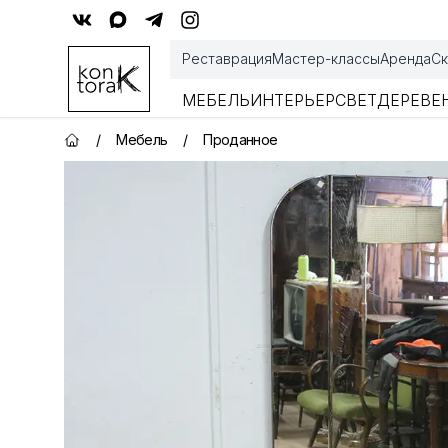
Контора К
Реставрация
Мастер-классы
Аренда
Ск
МЕБЕЛЬ
ИНТЕРЬЕР
СВЕТ
ДЕРЕВЕ
/
Мебель
/
Проданное
Главная страница