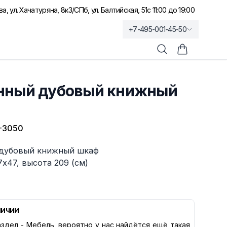
а, ул. Хачатуряна, 8к3
/
СПб, ул. Балтийская, 51
с 11:00 до 19:00
+7-495-001-45-50
Поиск
Корзина по
нный дубовый книжный
-3050
дубовый книжный шкаф
7х47, высота 209 (см)
личии
здел -
Мебель
, вероятно у нас найдётся ещё такая