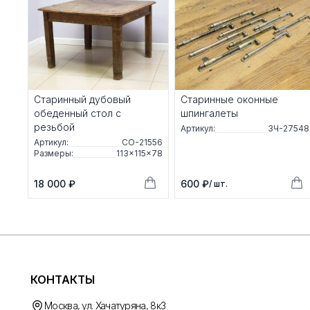
Старинный дубовый
Старинные оконные
обеденный стол с
шпингалеты
резьбой
Артикул:
ЗЧ-27548
Артикул:
СО-21556
Размеры:
113×115×78
18 000 ₽
600 ₽
/ шт.
КОНТАКТЫ
Москва, ул. Хачатуряна, 8к3