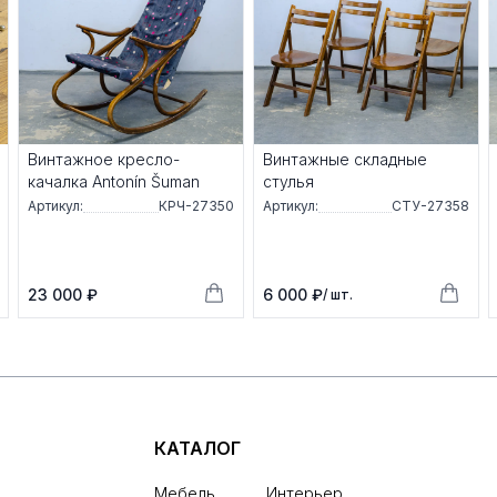
Винтажное кресло-
Винтажные складные
качалка Antonín Šuman
стулья
Артикул:
КРЧ-27350
Артикул:
СТУ-27358
23 000 ₽
6 000 ₽
/ шт.
КАТАЛОГ
Мебель
Интерьер