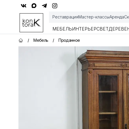
Контора К
Реставрация
Мастер-классы
Аренда
Ск
МЕБЕЛЬ
ИНТЕРЬЕР
СВЕТ
ДЕРЕВЕ
/
Мебель
/
Проданное
Главная страница