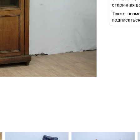
старинная в
Также возмо
подписатьс