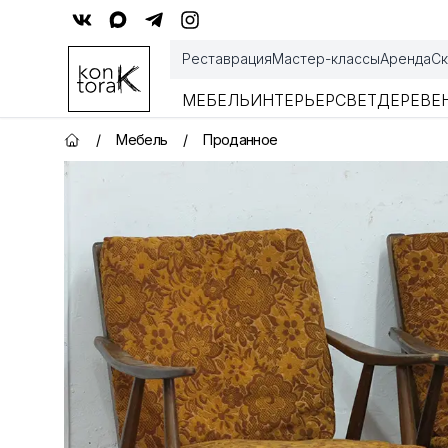
Контора К
Реставрация
Мастер-классы
Аренда
Ск
МЕБЕЛЬ
ИНТЕРЬЕР
СВЕТ
ДЕРЕВЕ
/
Мебель
/
Проданное
Главная страница