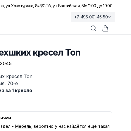
а, ул. Хачатуряна, 8к3
/
СПб, ул. Балтийская, 51
с 11:00 до 19:00
+7-495-001-45-50
Поиск
Корзина по
ехшких кресел Ton
-3045
их кресел Ton
я, 70-е
а за 1 кресло
личии
здел -
Мебель
, вероятно у нас найдётся ещё такая