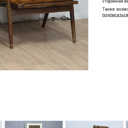
старинная в
Также возмо
подписатьс