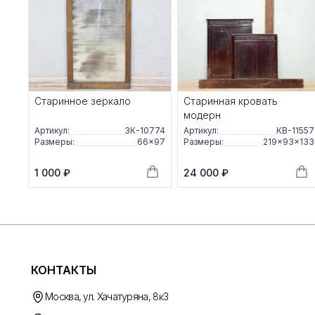
Старинное зеркало
Старинная кровать
модерн
Артикул:
ЗК-10774
Артикул:
КВ-11557
Размеры:
66×97
Размеры:
219×93×133
1 000 ₽
24 000 ₽
КОНТАКТЫ
Москва, ул. Хачатуряна, 8к3