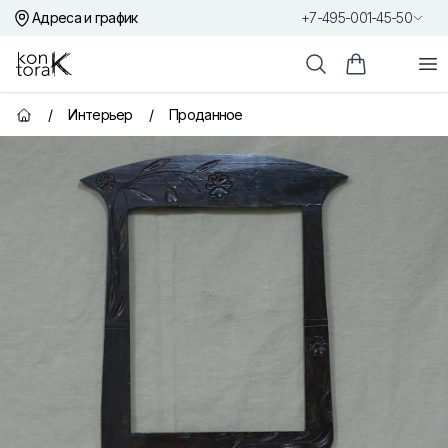
Адреса и график
+7-495-001-45-50
Контора К
От
Поиск
Корзина пок
/
Интерьер
/
Проданное
Главная страница