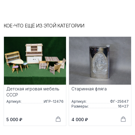
КОЕ-ЧТО ЕЩЁ ИЗ ЭТОЙ КАТЕГОРИИ
Детскaя игpовaя мебeль
Старинная фляга
СCСP
Артикул:
ИГР-12476
Артикул:
ФГ-25647
Размеры:
16×27
5 000 ₽
4 000 ₽