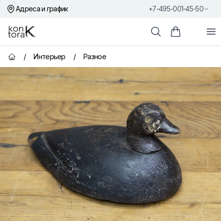
Адреса и график
+7-495-001-45-50
Контора К
От
Поиск
Корзина пок
/
Интерьер
/
Разное
Главная страница