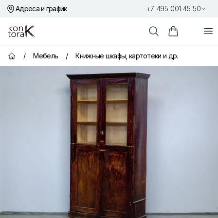
Адреса и график
+7-495-001-45-50
Контора К
От
Поиск
Корзина пок
/
Мебель
/
Книжные шкафы, картотеки и др.
Главная страница