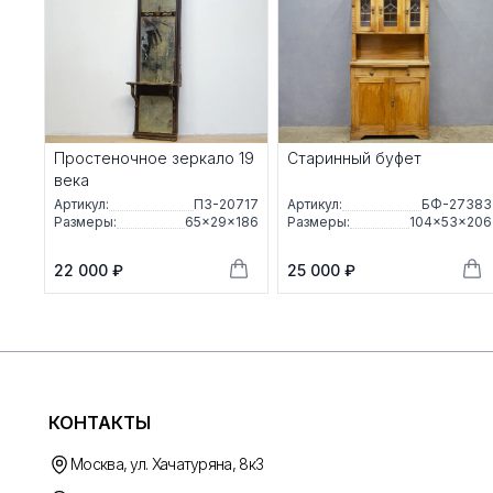
Простеночное зеркало 19
Старинный буфет
века
Артикул:
ПЗ-20717
Артикул:
БФ-27383
Размеры:
65×29×186
Размеры:
104×53×206
22 000 ₽
25 000 ₽
КОНТАКТЫ
Москва, ул. Хачатуряна, 8к3