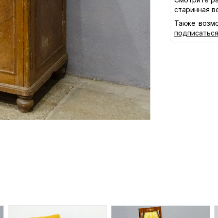
старинная в
Также возмо
подписатьс