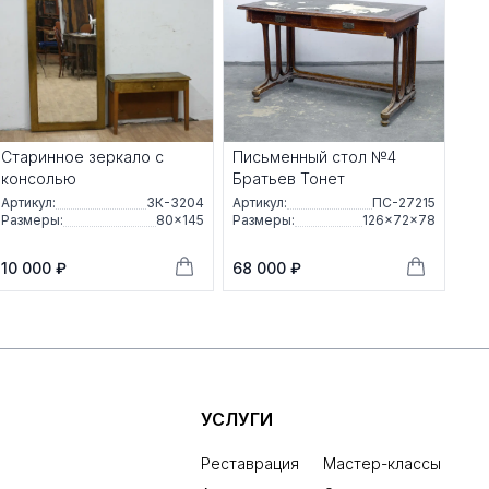
Старинное зеркало с
Письменный стол №4
консолью
Братьев Тонет
Артикул:
ЗК-3204
Артикул:
ПС-27215
Размеры:
80×145
Размеры:
126×72×78
10 000 ₽
68 000 ₽
УСЛУГИ
Реставрация
Мастер-классы