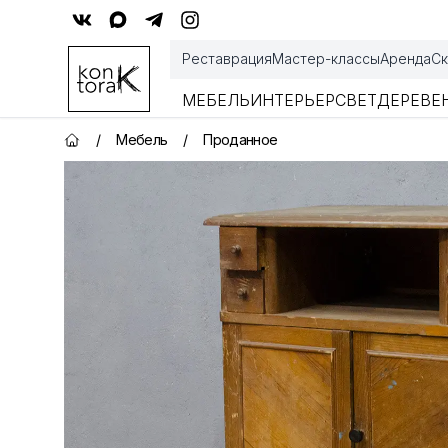
Контора К
Реставрация
Мастер-классы
Аренда
Ск
МЕБЕЛЬ
ИНТЕРЬЕР
СВЕТ
ДЕРЕВЕ
/
Мебель
/
Проданное
Главная страница