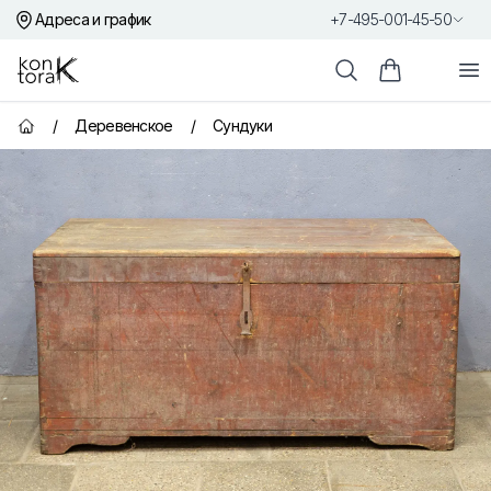
Адреса и график
+7-495-001-45-50
Контора К
От
Поиск
Корзина пок
/
Деревенское
/
Сундуки
Главная страница