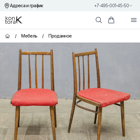
Адреса и график
+7-495-001-45-50
Контора К
От
Поиск
Корзина пок
/
Мебель
/
Проданное
Главная страница