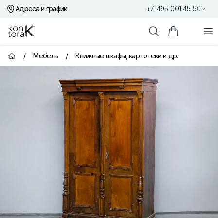
Адреса и график
+7-495-001-45-50
Контора К
От
Поиск
Корзина пок
/
Мебель
/
Книжные шкафы, картотеки и др.
Главная страница