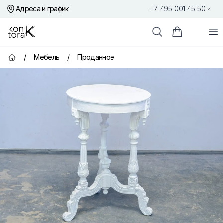
Адреса и график
+7-495-001-45-50
Контора К
От
Поиск
Корзина пок
/
Мебель
/
Проданное
Главная страница