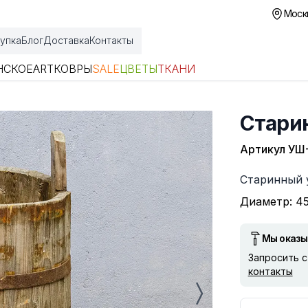
Москв
упка
Блог
Доставка
Контакты
НСКОЕ
ART
КОВРЫ
SALE
ЦВЕТЫ
ТКАНИ
Стари
Артикул
УШ
Описание
Старинный 
Диаметр: 45
Мы оказы
Запросить 
контакты