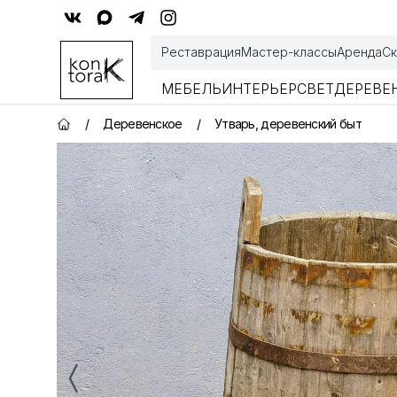
Контора К
Реставрация
Мастер-классы
Аренда
Ск
МЕБЕЛЬ
ИНТЕРЬЕР
СВЕТ
ДЕРЕВЕ
/
Деревенское
/
Утварь, деревенский быт
Главная страница