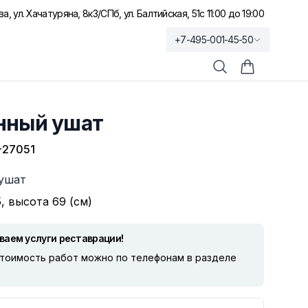
а, ул. Хачатуряна, 8к3
/
СПб, ул. Балтийская, 51
с 11:00 до 19:00
+7-495-001-45-50
Поиск
Корзина по
нный ушат
-27051
ушат
, высота 69 (см)
ваем услуги реставрации!
стоимость работ можно по телефонам в разделе