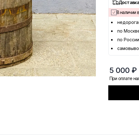
Доставка
В наличии в
недорога
по Москв
по России
самовыво
5 000 ₽
При оплате н