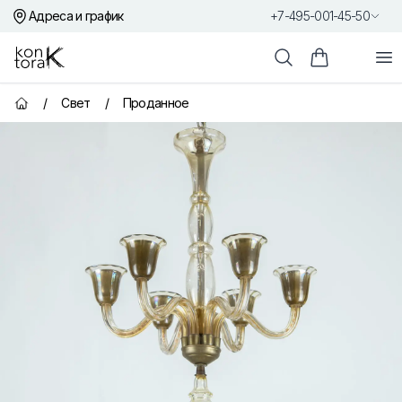
Адреса и график
+7-495-001-45-50
Контора К
От
Поиск
Корзина пок
/
Свет
/
Проданное
Главная страница