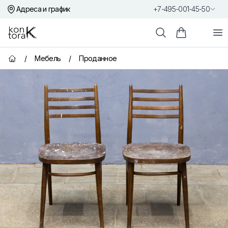
Адреса и график
+7-495-001-45-50
Контора К
От
Поиск
Корзина пок
/
Мебель
/
Проданное
Главная страница