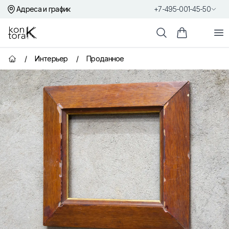
Адреса и график
+7-495-001-45-50
Контора К
От
Поиск
Корзина пок
/
Интерьер
/
Проданное
Главная страница