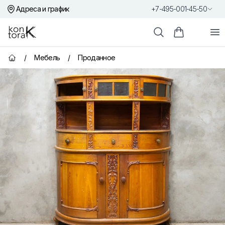
Адреса и график
+7-495-001-45-50
Контора К
От
Поиск
Корзина пок
/
Мебель
/
Проданное
Главная страница