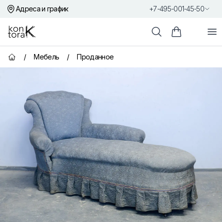
Адреса и график
+7-495-001-45-50
Контора К
От
Поиск
Корзина пок
/
Мебель
/
Проданное
Главная страница