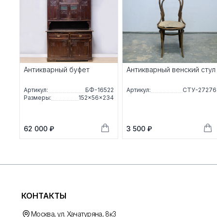
Антикварный буфет
Антикварный венский стул
Артикул:
БФ-16522
Артикул:
СТУ-27276
Размеры:
152×56×234
62 000 ₽
3 500 ₽
КОНТАКТЫ
Москва, ул. Хачатуряна, 8к3