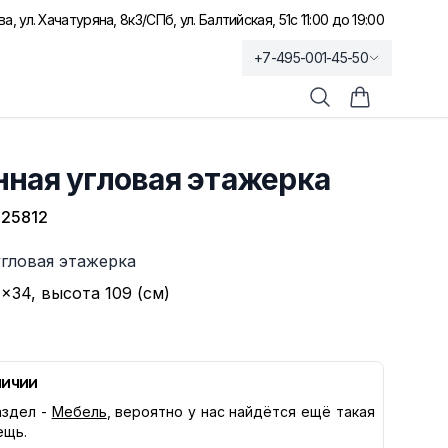
а, ул. Хачатуряна, 8к3
/
СПб, ул. Балтийская, 51
с 11:00 до 19:00
+7-495-001-45-50
Поиск
Корзина по
ная угловая этажерка
25812
угловая этажерка
×34, высота 109 (см)
личии
здел -
Мебель
, вероятно у нас найдётся ещё такая
ещь.