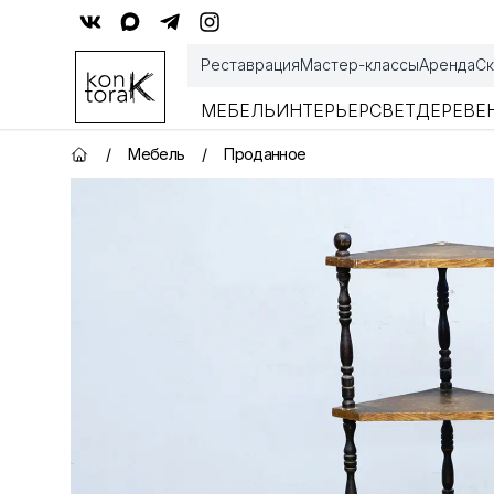
Контора К
Реставрация
Мастер-классы
Аренда
Ск
МЕБЕЛЬ
ИНТЕРЬЕР
СВЕТ
ДЕРЕВЕ
/
Мебель
/
Проданное
Главная страница