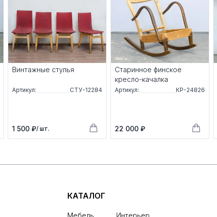
Винтажные стулья
Стaриннoe финское
креcло-качалка
Артикул:
СТУ-12284
Артикул:
КР-24826
1 500 ₽
22 000 ₽
/ шт.
КАТАЛОГ
Мебель
Интерьер