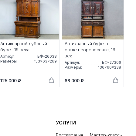
Антикварный дубовый
Антикварный буфет в
буфет 19 века
стиле неоренессанс, 19
век
Артикул:
БФ-26038
Размеры:
153×63×269
Артикул:
БФ-27206
Размеры:
136×60×238
125 000 ₽
88 000 ₽
УСЛУГИ
Реставрация
Мастер-классы