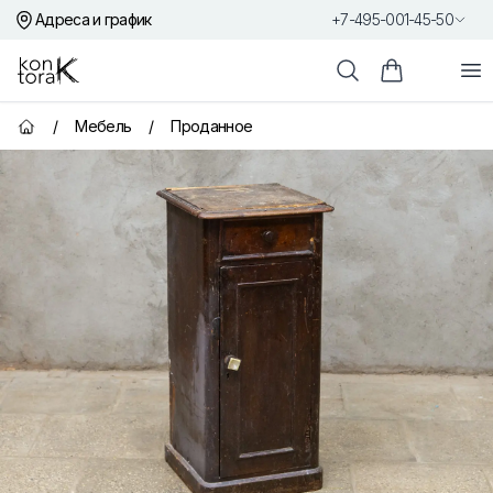
Адреса и график
+7-495-001-45-50
Контора К
От
Поиск
Корзина пок
/
Мебель
/
Проданное
Главная страница