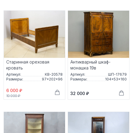
Старинная ореховая
Антикварный шкаф-
кровать
монашка 19в
Артикул:
КВ-20578
Артикул:
ШП-17679
Размеры:
97×202×96
Размеры:
104×53×160
6 000 ₽
32 000 ₽
10 000 ₽