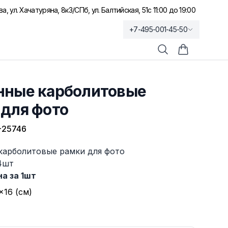
а, ул. Хачатуряна, 8к3
/
СПб, ул. Балтийская, 51
с 11:00 до 19:00
+7-495-001-45-50
Поиск
Корзина по
нные карболитовые
 для фото
-25746
карболитовые рамки для фото
4шт
а за 1шт
×16 (см)