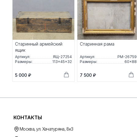
Старинный армейский
Старинная рама
ящик
Артикул:
ЯЩ-27254
Артикул:
РМ-26759
Размеры:
113×45×32
Размеры:
60×88
5 000 ₽
7 500 ₽
КОНТАКТЫ
Москва, ул. Хачатуряна, 8к3