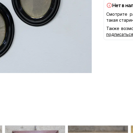
Нет в на
Смотрите р
такая стари
Также возмо
подписатьс