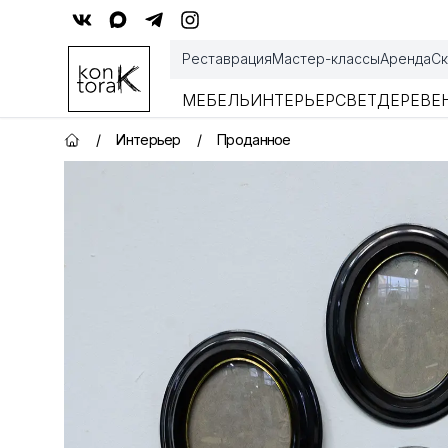
Контора К
Реставрация
Мастер-классы
Аренда
Ск
МЕБЕЛЬ
ИНТЕРЬЕР
СВЕТ
ДЕРЕВЕ
/
Интерьер
/
Проданное
Главная страница