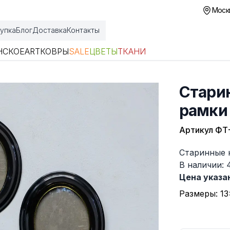
Москв
упка
Блог
Доставка
Контакты
НСКОЕ
ART
КОВРЫ
SALE
ЦВЕТЫ
ТКАНИ
Стари
рамки
Артикул
ФТ
Описание
Старинные 
В наличии: 
Цена указан
Размеры: 13