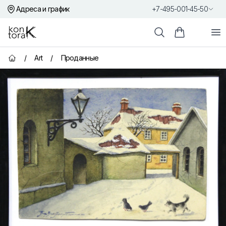
Адреса и график
+7-495-001-45-50
Контора К
От
Поиск
Корзина пок
/
Art
/
Проданные
Главная страница