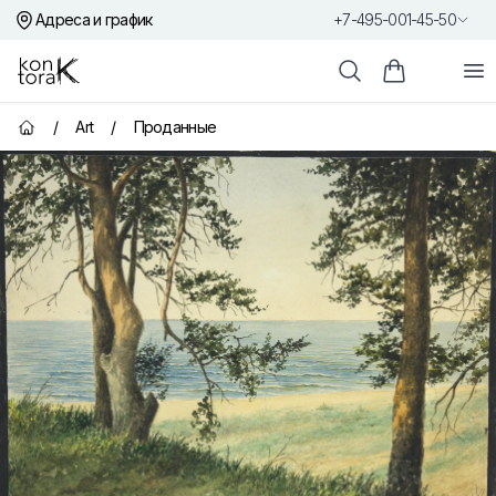
Адреса и график
+7-495-001-45-50
Контора К
От
Поиск
Корзина пок
/
Art
/
Проданные
Главная страница