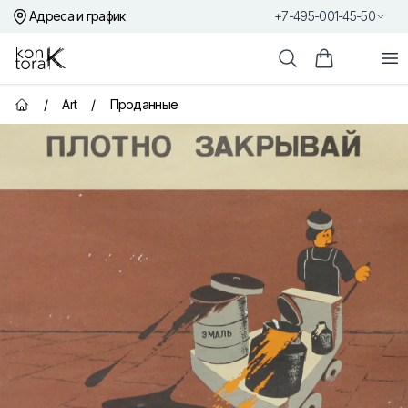
Адреса и график
+7-495-001-45-50
Контора К
От
Поиск
Корзина пок
/
Art
/
Проданные
Главная страница