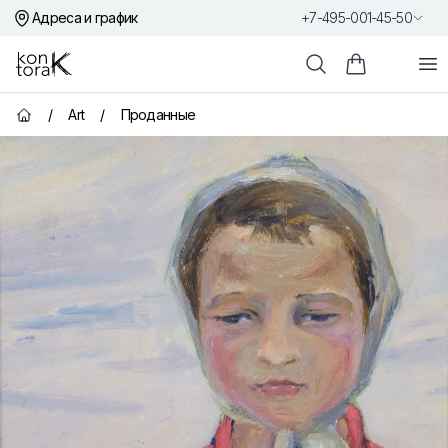
Адреса и график
+7-495-001-45-50
Контора К
От
Поиск
Корзина пок
/
Art
/
Проданные
Главная страница