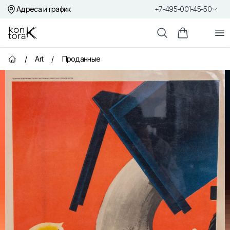
Адреса и график
+7-495-001-45-50
Контора К
От
Поиск
Корзина пок
/
Art
/
Проданные
Главная страница