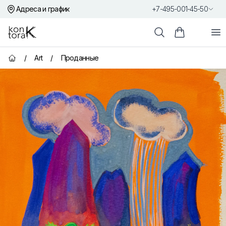
Адреса и график
+7-495-001-45-50
Контора К
От
Поиск
Корзина пок
/
Art
/
Проданные
Главная страница