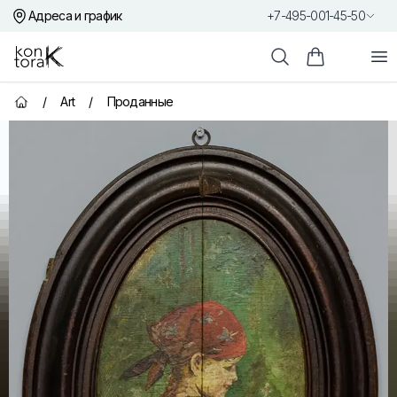
Адреса и график
+7-495-001-45-50
Контора К
От
Поиск
Корзина пок
/
Art
/
Проданные
Главная страница