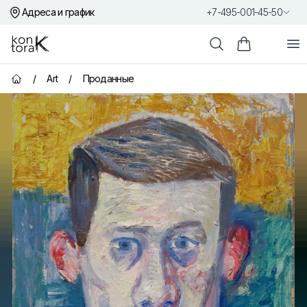
Адреса и график
+7-495-001-45-50
Контора К
От
Поиск
Корзина пок
/
Art
/
Проданные
Главная страница