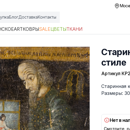
Москв
упка
Блог
Доставка
Контакты
НСКОЕ
ART
КОВРЫ
SALE
ЦВЕТЫ
ТКАНИ
Старин
стиле
Артикул
КР2
Описание
Старинная к
Размеры: 30
Нет в на
Смотрите р