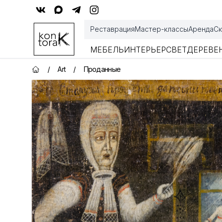
Контора К
Реставрация
Мастер-классы
Аренда
Ск
МЕБЕЛЬ
ИНТЕРЬЕР
СВЕТ
ДЕРЕВЕ
/
Art
/
Проданные
Главная страница