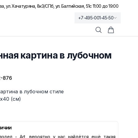
а, ул. Хачатуряна, 8к3
/
СПб, ул. Балтийская, 51
с 11:00 до 19:00
+7-495-001-45-50
Поиск
Корзина по
ная картина в лубочном
-876
артина в лубочном стиле
х40 (см)
личии
аздел -
Art
, вероятно у нас найдётся ещё такая