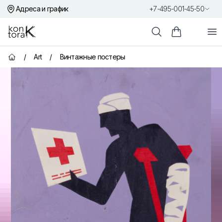
Адреса и график
+7-495-001-45-50
Контора К
От
Поиск
Корзина пок
/
Art
/
Винтажные постеры
Главная страница