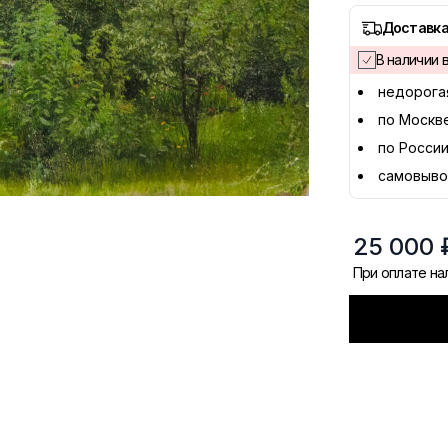
Доставка
В наличии в
недорога
по Москв
по России
самовыво
25 000 
При оплате н