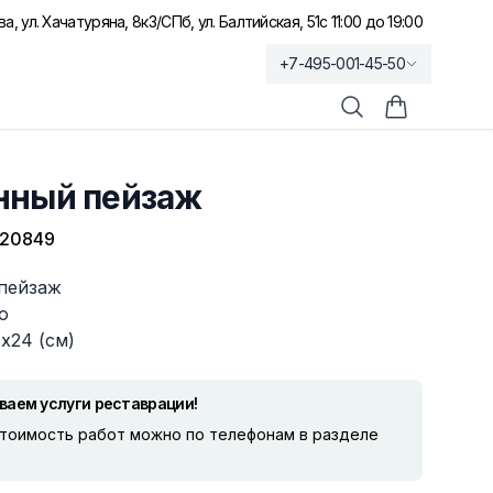
а, ул. Хачатуряна, 8к3
/
СПб, ул. Балтийская, 51
с 11:00 до 19:00
+7-495-001-45-50
Поиск
Корзина по
нный пейзаж
-20849
пейзаж
о
x24 (см)
ваем услуги реставрации!
стоимость работ можно по телефонам в разделе