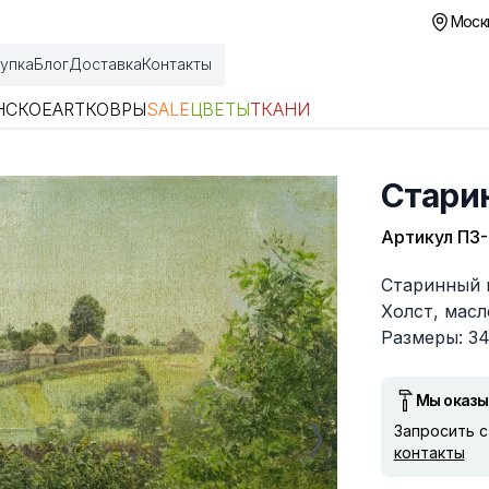
Москв
упка
Блог
Доставка
Контакты
НСКОЕ
ART
КОВРЫ
SALE
ЦВЕТЫ
ТКАНИ
Стари
Артикул
ПЗ
Описание
Старинный 
Холст, масл
Размеры: 34
Мы оказы
Запросить 
контакты