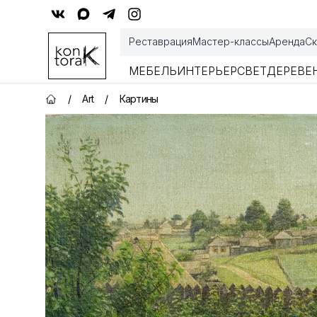
Контора К
Реставрация
Мастер-классы
Аренда
Ск
МЕБЕЛЬ
ИНТЕРЬЕР
СВЕТ
ДЕРЕВЕ
/
Art
/
Картины
Главная страница