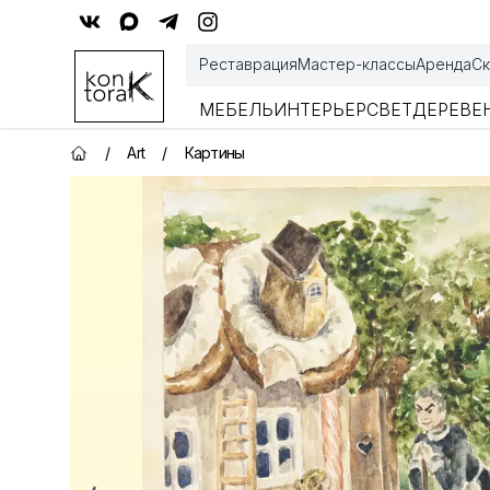
Контора К
Реставрация
Мастер-классы
Аренда
Ск
МЕБЕЛЬ
ИНТЕРЬЕР
СВЕТ
ДЕРЕВЕ
/
Art
/
Картины
Главная страница