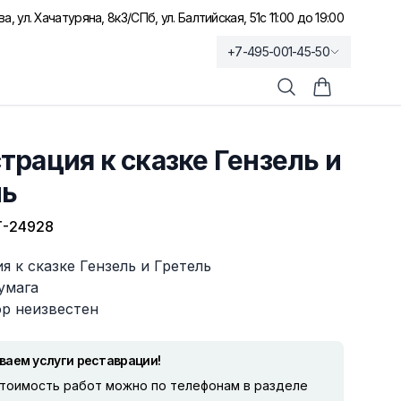
а, ул. Хачатуряна, 8к3
/
СПб, ул. Балтийская, 51
с 11:00 до 19:00
+7-495-001-45-50
Поиск
Корзина по
рация к сказке Гензель и
ль
Т-24928
 к сказке Гензель и Гретель
умага
ор неизвестен
ваем услуги реставрации!
стоимость работ можно по телефонам в разделе