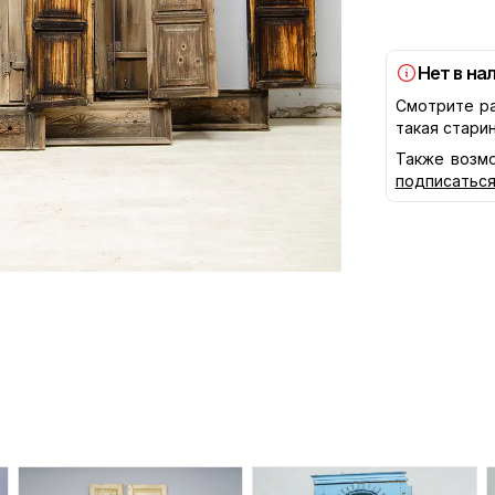
Нет в на
Смотрите ра
такая стари
Также возмо
подписатьс