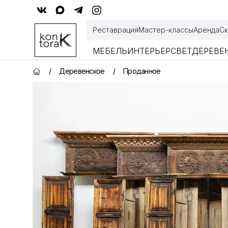
Контора К
Реставрация
Мастер-классы
Аренда
Ск
МЕБЕЛЬ
ИНТЕРЬЕР
СВЕТ
ДЕРЕВЕ
/
Деревенское
/
Проданное
Главная страница