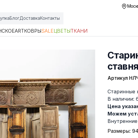
Москв
упка
Блог
Доставка
Контакты
НСКОЕ
ART
КОВРЫ
SALE
ЦВЕТЫ
ТКАНИ
Стари
ставн
Артикул
НЛ
Описание
Старинные 
В наличии: 
Цена указан
Можем уста
Внутренние 
Размеры: 94