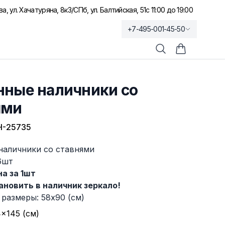
а, ул. Хачатуряна, 8к3
/
СПб, ул. Балтийская, 51
с 11:00 до 19:00
+7-495-001-45-50
Поиск
Корзина по
нные наличники со
ями
Ч-25735
наличники со ставнями
6шт
а за 1шт
новить в наличник зеркало!
размеры: 58х90 (см)
×145 (см)