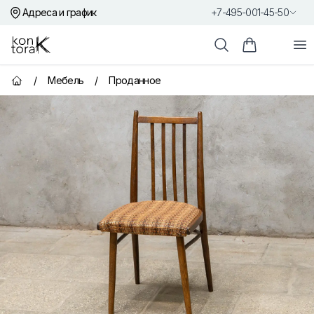
Адреса и график
+7-495-001-45-50
Контора К
От
Поиск
Корзина пок
/
Мебель
/
Проданное
Главная страница