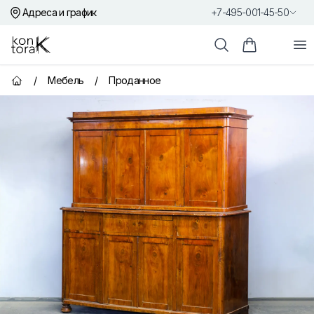
Адреса и график
+7-495-001-45-50
Контора К
От
Поиск
Корзина пок
/
Мебель
/
Проданное
Главная страница