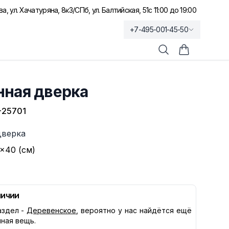
а, ул. Хачатуряна, 8к3
/
СПб, ул. Балтийская, 51
с 11:00 до 19:00
+7-495-001-45-50
Поиск
Корзина по
нная дверка
-25701
дверка
×40 (см)
личии
здел -
Деревенское
, вероятно у нас найдётся ещё
нная вещь.