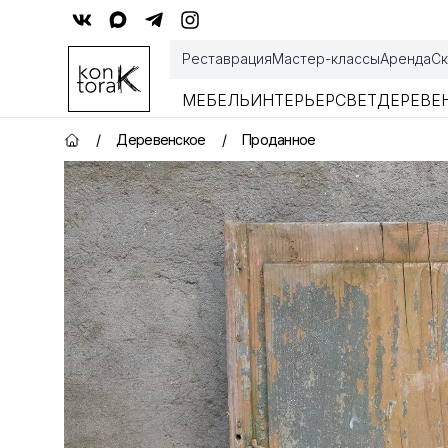
Контора К
Реставрация
Мастер-классы
Аренда
Ск
МЕБЕЛЬ
ИНТЕРЬЕР
СВЕТ
ДЕРЕВЕ
/
Деревенское
/
Проданное
Главная страница