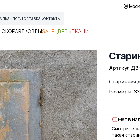
Москв
упка
Блог
Доставка
Контакты
НСКОЕ
ART
КОВРЫ
SALE
ЦВЕТЫ
ТКАНИ
Стари
Артикул
ДВ
Описание
Старинная 
Размеры: 33
Нет в на
Смотрите ра
такая стари