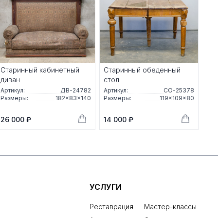
Старинный кабинетный
Старинный обеденный
диван
стол
Артикул:
ДВ-24782
Артикул:
СО-25378
Размеры:
182×83×140
Размеры:
119×109×80
26 000 ₽
14 000 ₽
УСЛУГИ
Реставрация
Мастер-классы