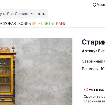
Москв
упка
Блог
Доставка
Контакты
НСКОЕ
ART
КОВРЫ
SALE
ЦВЕТЫ
ТКАНИ
Стари
Артикул
БФ
Описание
Старинный 
Размеры: 10
Нет в на
Смотрите ра
старинная в