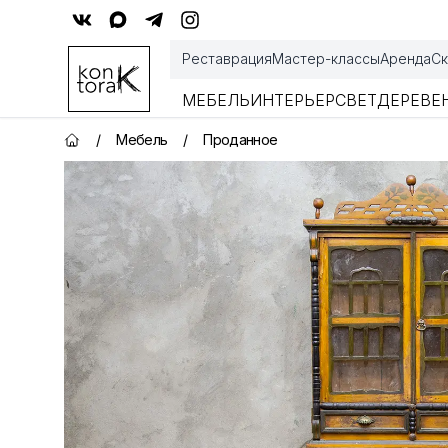
Контора К
Реставрация
Мастер-классы
Аренда
Ск
МЕБЕЛЬ
ИНТЕРЬЕР
СВЕТ
ДЕРЕВЕ
/
Мебель
/
Проданное
Главная страница