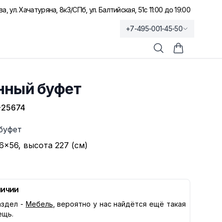
а, ул. Хачатуряна, 8к3
/
СПб, ул. Балтийская, 51
с 11:00 до 19:00
+7-495-001-45-50
Поиск
Корзина по
нный буфет
-25674
буфет
6×56, высота 227 (см)
личии
здел -
Мебель
, вероятно у нас найдётся ещё такая
ещь.