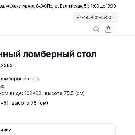
а, ул. Хачатуряна, 8к3
/
СПб, ул. Балтийская, 51
с 11:00 до 19:00
+7-495-001-45-50
Поиск
Корзина по
нный ломберный стол
25651
ломберный стол
ка
ом виде: 102×98, высота 75.5 (см)
×51, высота 78 (см)
личии