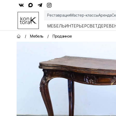
Контора К
Реставрация
Мастер-классы
Аренда
Ск
МЕБЕЛЬ
ИНТЕРЬЕР
СВЕТ
ДЕРЕВЕ
/
Мебель
/
Проданное
Главная страница