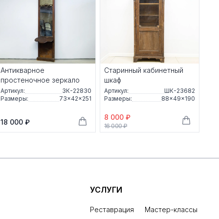
Антикварное
Старинный кабинетный
простеночное зеркало
шкаф
Артикул:
ЗК-22830
Артикул:
ШК-23682
Размеры:
73×42×251
Размеры:
88×49×190
8 000 ₽
18 000 ₽
16 000 ₽
УСЛУГИ
Реставрация
Мастер-классы