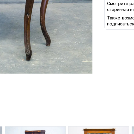
Смотрите ра
старинная в
Также возмо
подписатьс