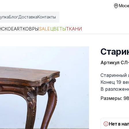
Москв
упка
Блог
Доставка
Контакты
НСКОЕ
ART
КОВРЫ
SALE
ЦВЕТЫ
ТКАНИ
Стари
Артикул
СЛ-
Описание
Старинный 
Конец 19 ве
В разложенн
Размеры: 98
Нет в на