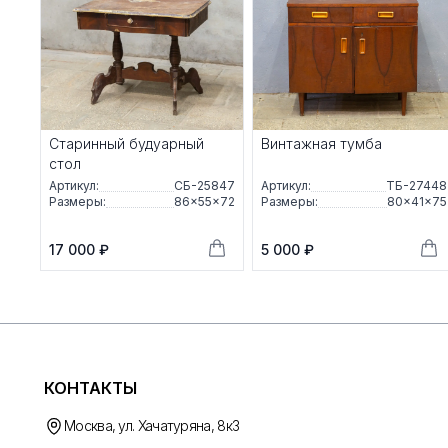
Старинный будуарный
Винтажная тумба
стол
Артикул:
СБ-25847
Артикул:
ТБ-27448
Размеры:
86×55×72
Размеры:
80×41×75
17 000 ₽
5 000 ₽
КОНТАКТЫ
Москва, ул. Хачатуряна, 8к3