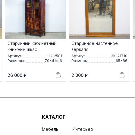
Старинный кабинетный
Старинное настенное
книжный шкаф
зеркало
Артикул:
ШК-25811
Артикул:
ЗК-21710
Размеры:
79×41×161
Размеры:
65×86
26 000 ₽
2 000 ₽
КАТАЛОГ
Мебель
Интерьер