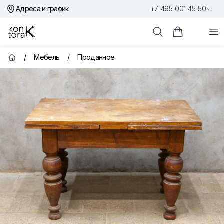
Адреса и график
+7-495-001-45-50
Контора К
От
Поиск
Корзина пок
/
Мебель
/
Проданное
Главная страница