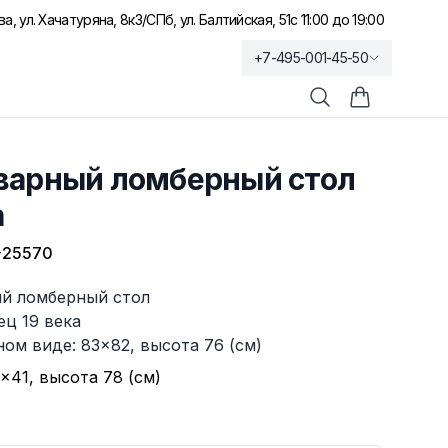
а, ул. Хачатуряна, 8к3
/
СПб, ул. Балтийская, 51
с 11:00 до 19:00
+7-495-001-45-50
Поиск
Корзина по
варный ломберный стол
а
-25570
й ломберный стол
ец 19 века
ом виде: 83×82, высота 76 (см)
×41, высота 78 (см)