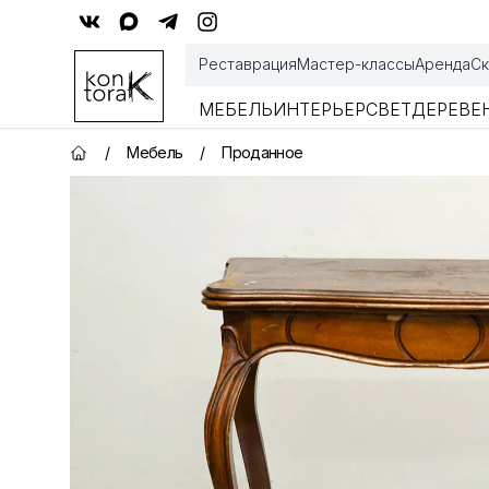
Контора К
Реставрация
Мастер-классы
Аренда
Ск
МЕБЕЛЬ
ИНТЕРЬЕР
СВЕТ
ДЕРЕВЕ
/
Мебель
/
Проданное
Главная страница