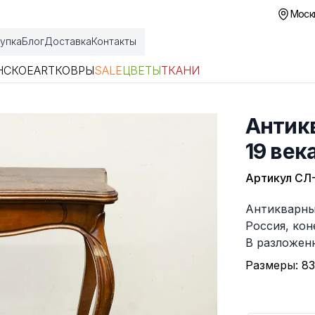
Москв
упка
Блог
Доставка
Контакты
НСКОЕ
ART
КОВРЫ
SALE
ЦВЕТЫ
ТКАНИ
Антик
19 век
Артикул
СЛ
Описание
Антикварны
Россия, кон
В разложенн
Размеры: 83