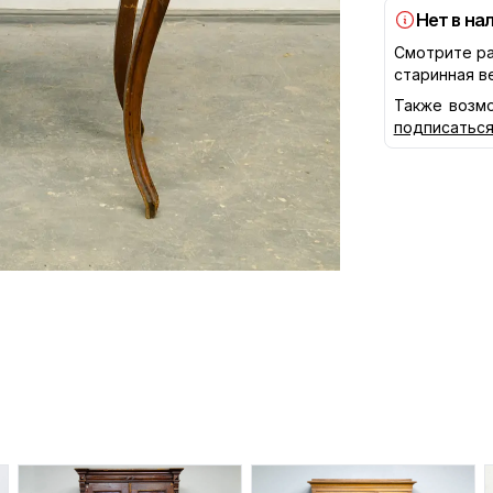
Нет в на
Смотрите ра
старинная в
Также возмо
подписатьс